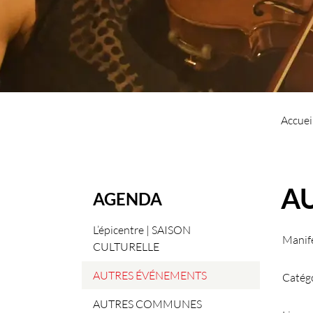
Accuei
A
AGENDA
L’épicentre | SAISON
Manife
CULTURELLE
AUTRES ÉVÉNEMENTS
Catég
(sélectionné)
AUTRES COMMUNES