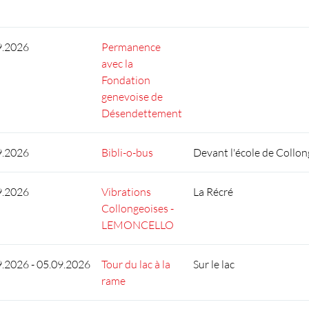
9.2026
Permanence
avec la
Fondation
genevoise de
Désendettement
9.2026
Bibli-o-bus
Devant l'école de Collon
9.2026
Vibrations
La Récré
Collongeoises -
LEMONCELLO
9.2026 - 05.09.2026
Tour du lac à la
Sur le lac
rame