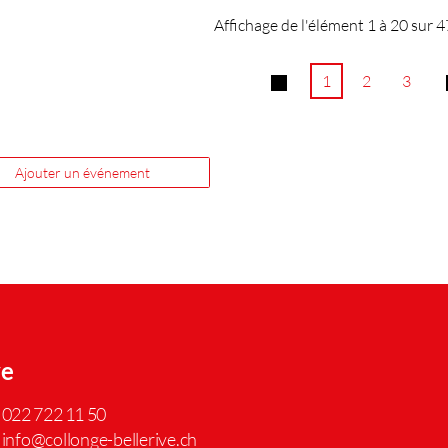
Affichage de l'élément 1 à 20 sur 
1
2
3
Ajouter un événement
ve
022 722 11 50
info@collonge-bellerive.ch