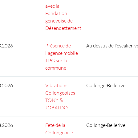
avec la
Fondation
genevoise de
Désendettement
8.2026
Présence de
Au dessus de l'escalier, v
l'agence mobile
TPG sur la
commune
8.2026
Vibrations
Collonge-Bellerive
Collongeoises -
TONY &
JOBALDO
8.2026
Fête de la
Collonge-Bellerive
Collongeoise