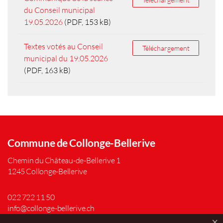
du Conseil municipal
19.05.2026
(PDF, 153 kB)
Textes votés au Conseil
Téléchargement
municipal du 19.05.2026
(PDF, 163 kB)
Commune de Collonge-Bellerive
Chemin du Château-de-Bellerive 1
1245 Collonge-Bellerive
022 722 11 50
info@collonge-bellerive.ch
×