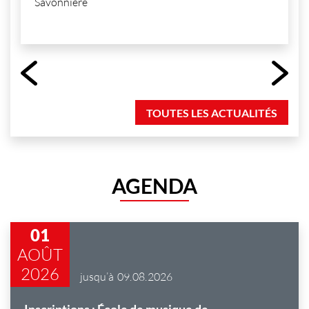
Savonnière
TOUTES LES ACTUALITÉS
AGENDA
01
AOÛT
2026
jusqu’à
09.
08.
2026