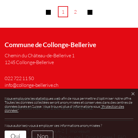
1
2
Commune de Collonge-Bellerive
Chemin du Château-de-Bellerive 1
1245 Collonge-Bellerive
022 722 11 50
info@collonge-bellerive.ch
×
Statistiques web
Nous employons les statistiques web afin de nous permettre d'optimiser notre offre.
Horaires de la mairie
Toutes les données collectées seront anonymisées et conservées dans des centres de
données basés en Suisse. Vous trouvez plus d'informations sous
“Protection des
Adresse courrier : CP 214, 1222 VÉSENAZ
données“
.
Nous autorisez-vous à employer ces informations anonymisées ?
Toolbar
Rechercher
Liens
Index A-Z
Impressum
Oui
Non
Protection des données
Plan du site
Droit à l'image
FAQ