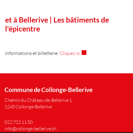
et à Bellerive | Les bâtiments de
l'épicentre
Ce lien externe va ouvrir 
Informations et billetterie:
Cliquez ici
Commune de Collonge-Bellerive
Chemin du Château-de-Bellerive 1
1245 Collonge-Bellerive
022 722 11 50
info@collonge-bellerive.ch