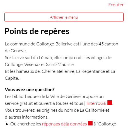
Ecouter
Afficher le menu
Points de repères
La commune de Collonge-Bellerive est l'une des 45 canton
de Genève.
Sur la rive sud du Léman, elle comprend: Les villages de:
Collonge, Vésenaz et Saint-Maurice
Et les hameaux de: Cherre, Bellerive, La Repentance et La
Capite.
Vous avez une question?
Les bibliothèques de la Ville de Genève propose un
Ce lien ext
service gratuit et ouvert à toutes et tous |
InterroGE
.
Vous trouverez les origines du nom de La Californie et
d'autres informations.
Ce lien externe va ou
► Où cherchez les
réponses déjà données
à "Collonge-