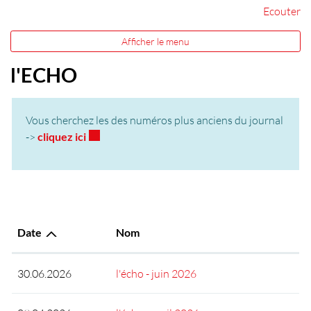
Ecouter
Afficher le menu
l'ECHO
Vous cherchez les des numéros plus anciens du journal
Ce lien externe va ouvrir une nouvelle fenêtr
->
cliquez ici
Date
Nom
30.06.2026
l'écho - juin 2026