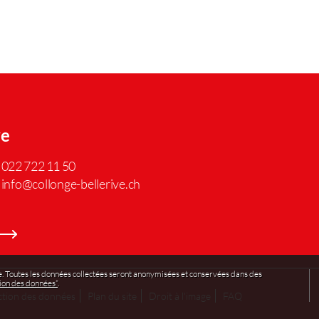
ve
022 722 11 50
info@collonge-bellerive.ch
e. Toutes les données collectées seront anonymisées et conservées dans des
ion des données“
.
ction des données
Plan du site
Droit à l'image
FAQ