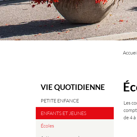
Accuei
Éc
VIE QUOTIDIENNE
PETITE ENFANCE
Les co
compte
ENFANTS ET JEUNES
de 4 à
Écoles
(sélectionné)