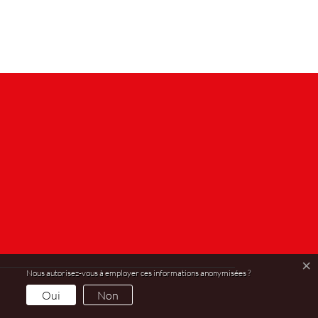
×
Nous autorisez-vous à employer ces informations anonymisées ?
Oui
Non