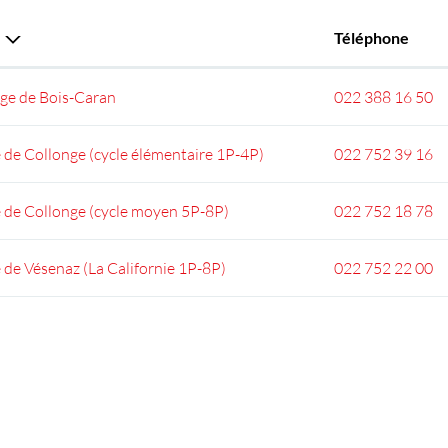
Téléphone
ège de Bois-Caran
022 388 16 50
 de Collonge (cycle élémentaire 1P-4P)
022 752 39 16
 de Collonge (cycle moyen 5P-8P)
022 752 18 78
 de Vésenaz (La Californie 1P-8P)
022 752 22 00