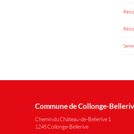
Résid
Rési
Senev
Commune de Collonge-Belleri
Chemin du Château-de-Bellerive 1
1245 Collonge-Bellerive