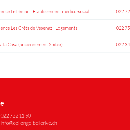
ence Le Léman | Etablissement médico-social
022 72
dence Les Crêts de Vésenaz | Logements
022 75
ita Casa (anciennement Spitex)
022 34
ve
022 722 11 50
info@collonge-bellerive.ch