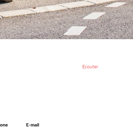
ionné)
Ecouter
hone
E-mail