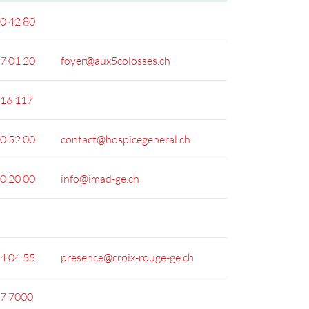
0 42 80
7 01 20
foyer@aux5colosses.ch
16 117
0 52 00
contact@hospicegeneral.ch
0 20 00
info@imad-ge.ch
4 04 55
presence@croix-rouge-ge.ch
7 7000