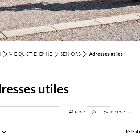
(sélect
l
VIE QUOTIDIENNE
SENIORS
Adresses utiles
resses utiles
Afficher
éléments
e
Télép