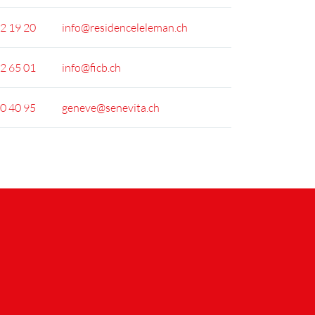
2 19 20
info@residenceleleman.ch
2 65 01
info@ficb.ch
0 40 95
geneve@senevita.ch