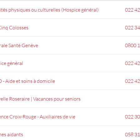
ités physiques ou culturelles (Hospice général)
022 42
Cinq Colosses
022 34
rale Santé Genève
0800 1
ice général
022 42
- Aide et soins à domicile
022 42
lle Roseraire | Vacances pour seniors
nce Croix-Rouge - Auxiliaires de vie
022 30
hes aidants
058 31