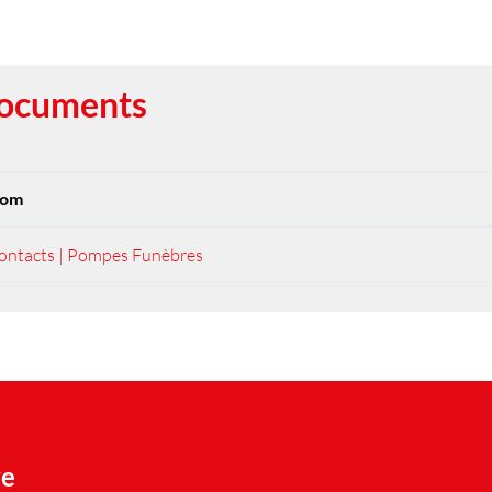
ocuments
om
ontacts | Pompes Funèbres
ve