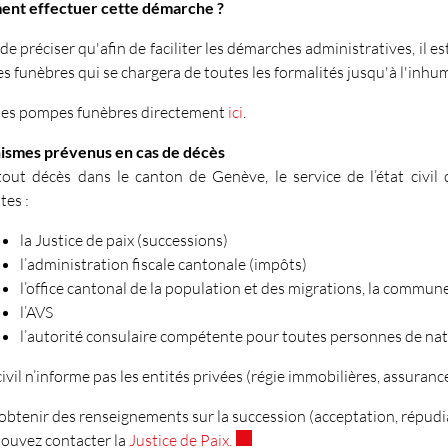
nt effectuer cette démarche ?
d de préciser qu'afin de faciliter les démarches administratives, il 
 funèbres qui se chargera de toutes les formalités jusqu'à l'inhu
 des pompes funèbres directement
ici
.
ismes prévenus en cas de décès
out décès dans le canton de Genève, le service de l’état civil 
tes :
la Justice de paix (successions)
l’administration fiscale cantonale (impôts)
l’office cantonal de la population et des migrations, la commun
l’AVS
l’autorité consulaire compétente pour toutes personnes de nat
 civil n’informe pas les entités privées (régie immobilières, assurance
’obtenir des renseignements sur la succession (acceptation, répudiat
Ce lien externe va ouvrir une no
ouvez contacter la
Justice de Paix.