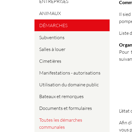
ENTREPRISES
Comme
ANIMAUX
Il sie
pompes
DÉMARCHES
Liste
Subventions
Organ
Salles à louer
Pour t
suivan
Cimetières
Manifestations - autorisations
Utilisation du domaine public
Bateaux et remorques
Documents et formulaires
L’état
Toutes les démarches
Afin d
communales
vous p