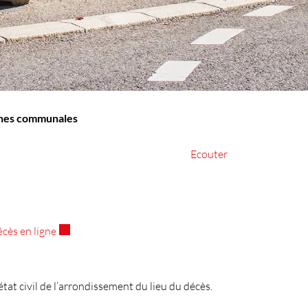
(sélectionné)
ches communales
Ecouter
Ce lien externe va ouvrir une nouvelle fenêtre.
cès en ligne
’état civil de l’arrondissement du lieu du décès.