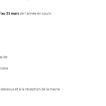
u’au 31 mars
de l'année en cours.
ai de
oindre
dessous et à la réception de la mairie.