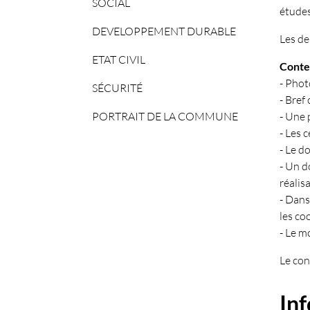
SOCIAL
études
DEVELOPPEMENT DURABLE
Les de
ETAT CIVIL
Conte
- Phot
SÉCURITÉ
- Bref
PORTRAIT DE LA COMMUNE
- Une 
- Les 
- Le d
- Un d
réalis
- Dans
les co
- Le m
Le con
In