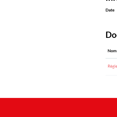
Date
Do
Nom
Règle