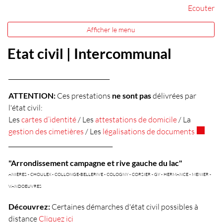
Ecouter
Afficher le menu
Etat civil | Intercommunal
__________________________________
ATTENTION:
Ces prestations
ne sont pas
délivrées par
l'état civil:
Les
cartes d’identité
/ Les
attestations de domicile
/ La
Ce lien 
gestion des cimetières
/ Les
légalisations de documents
___________________________________
"Arrondissement campagne et rive gauche du lac"
ANIÈRES - CHOULEX - COLLONGE-BELLERIVE - COLOGNY - CORSIER - GY - HERMANCE - MENIER -
VANDOEUVRES
Découvrez:
Certaines démarches d'état civil possibles à
distance
Cliquez ici